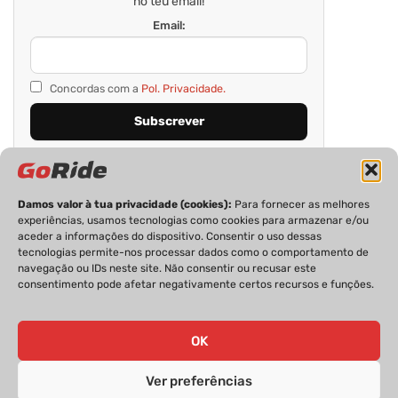
no teu email!
Email:
Concordas com a
Pol. Privacidade.
Damos valor à tua privacidade (cookies):
Para fornecer as melhores
experiências, usamos tecnologias como cookies para armazenar e/ou
aceder a informações do dispositivo. Consentir o uso dessas
tecnologias permite-nos processar dados como o comportamento de
navegação ou IDs neste site. Não consentir ou recusar este
consentimento pode afetar negativamente certos recursos e funções.
PRIVACIDADE
FICHA TÉCNICA
ESTATUTO EDITORIAL
POLÍTICA DE COOKIES
CONTACTOS
OK
Ver preferências