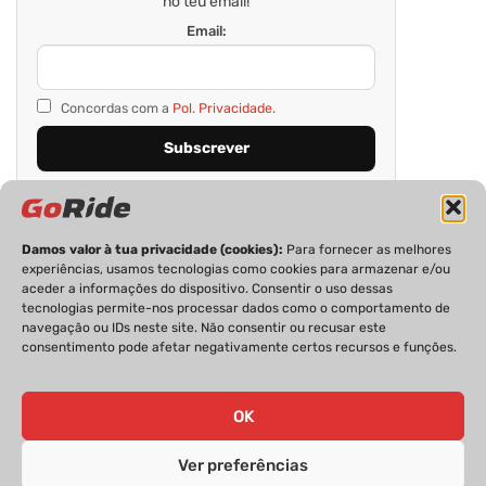
no teu email!
Email:
Concordas com a
Pol. Privacidade.
Damos valor à tua privacidade (cookies):
Para fornecer as melhores
experiências, usamos tecnologias como cookies para armazenar e/ou
aceder a informações do dispositivo. Consentir o uso dessas
tecnologias permite-nos processar dados como o comportamento de
navegação ou IDs neste site. Não consentir ou recusar este
consentimento pode afetar negativamente certos recursos e funções.
PRIVACIDADE
FICHA TÉCNICA
ESTATUTO EDITORIAL
POLÍTICA DE COOKIES
CONTACTOS
OK
Ver preferências