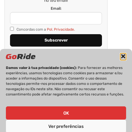
no teu email!
Email:
Concordas com a
Pol. Privacidade.
Damos valor à tua privacidade (cookies):
Para fornecer as melhores
experiências, usamos tecnologias como cookies para armazenar e/ou
aceder a informações do dispositivo. Consentir o uso dessas
tecnologias permite-nos processar dados como o comportamento de
navegação ou IDs neste site. Não consentir ou recusar este
consentimento pode afetar negativamente certos recursos e funções.
PRIVACIDADE
FICHA TÉCNICA
ESTATUTO EDITORIAL
POLÍTICA DE COOKIES
CONTACTOS
OK
Ver preferências