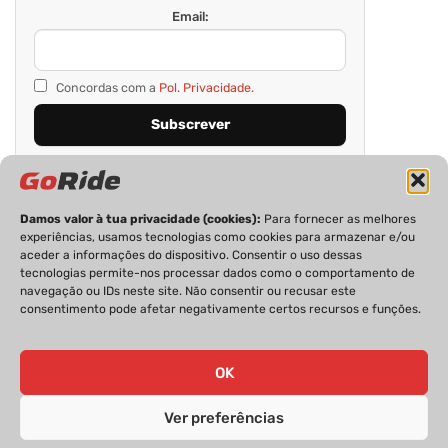
Email:
Concordas com a
Pol. Privacidade.
Damos valor à tua privacidade (cookies):
Para fornecer as melhores
experiências, usamos tecnologias como cookies para armazenar e/ou
aceder a informações do dispositivo. Consentir o uso dessas
tecnologias permite-nos processar dados como o comportamento de
navegação ou IDs neste site. Não consentir ou recusar este
consentimento pode afetar negativamente certos recursos e funções.
PRIVACIDADE
FICHA TÉCNICA
ESTATUTO EDITORIAL
POLÍTICA DE COOKIES
CONTACTOS
OK
Ver preferências
GoRide 2026 | Todos os direitos reservados.