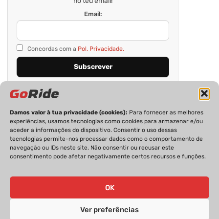
no teu email!
Email:
Concordas com a
Pol. Privacidade.
Damos valor à tua privacidade (cookies):
Para fornecer as melhores
experiências, usamos tecnologias como cookies para armazenar e/ou
aceder a informações do dispositivo. Consentir o uso dessas
tecnologias permite-nos processar dados como o comportamento de
navegação ou IDs neste site. Não consentir ou recusar este
consentimento pode afetar negativamente certos recursos e funções.
PRIVACIDADE
FICHA TÉCNICA
ESTATUTO EDITORIAL
POLÍTICA DE COOKIES
CONTACTOS
OK
Ver preferências