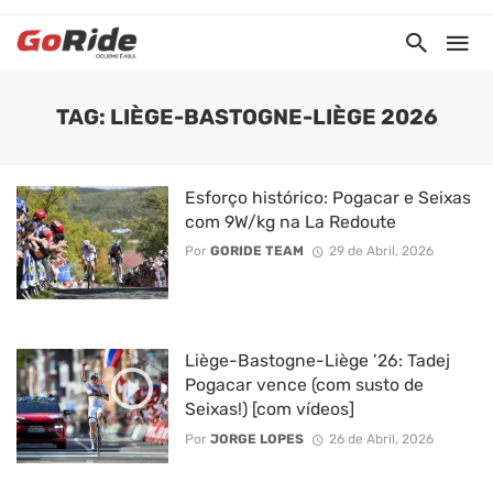
TAG: LIÈGE-BASTOGNE-LIÈGE 2026
Esforço histórico: Pogacar e Seixas
com 9W/kg na La Redoute
Por
GORIDE TEAM
29 de Abril, 2026
Liège-Bastogne-Liège ’26: Tadej
Pogacar vence (com susto de
Seixas!) [com vídeos]
Por
JORGE LOPES
26 de Abril, 2026