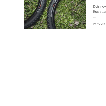
Dois nov
Rush par
...
Por
GORI