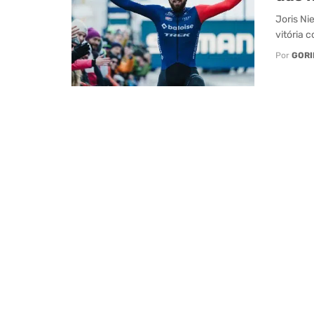
Joris Ni
vitória c
Por
GORI