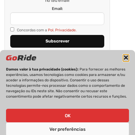
no teu email!
Email:
Concordas com a
Pol. Privacidade.
Damos valor à tua privacidade (cookies):
Para fornecer as melhores
experiências, usamos tecnologias como cookies para armazenar e/ou
aceder a informações do dispositivo. Consentir o uso dessas
tecnologias permite-nos processar dados como o comportamento de
navegação ou IDs neste site. Não consentir ou recusar este
consentimento pode afetar negativamente certos recursos e funções.
PRIVACIDADE
FICHA TÉCNICA
ESTATUTO EDITORIAL
POLÍTICA DE COOKIES
CONTACTOS
OK
Ver preferências