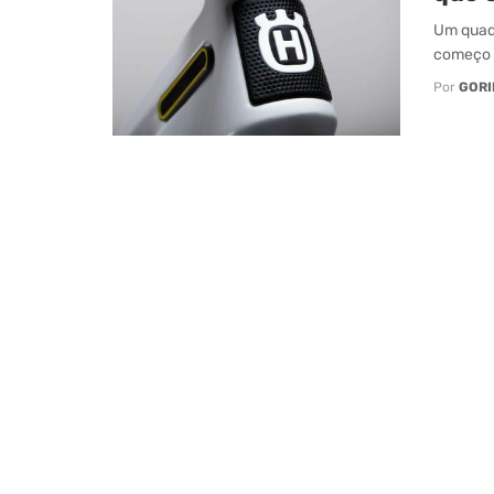
Um quad
começo 
Por
GORI