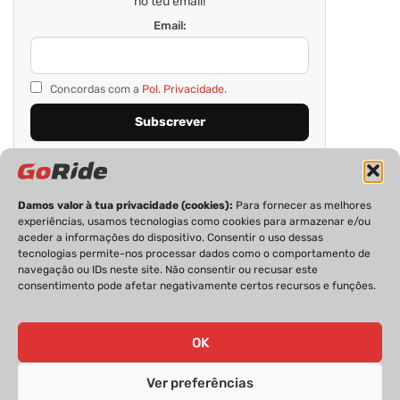
no teu email!
Email:
Concordas com a
Pol. Privacidade.
Damos valor à tua privacidade (cookies):
Para fornecer as melhores
experiências, usamos tecnologias como cookies para armazenar e/ou
aceder a informações do dispositivo. Consentir o uso dessas
tecnologias permite-nos processar dados como o comportamento de
navegação ou IDs neste site. Não consentir ou recusar este
consentimento pode afetar negativamente certos recursos e funções.
PRIVACIDADE
FICHA TÉCNICA
ESTATUTO EDITORIAL
POLÍTICA DE COOKIES
CONTACTOS
OK
Ver preferências