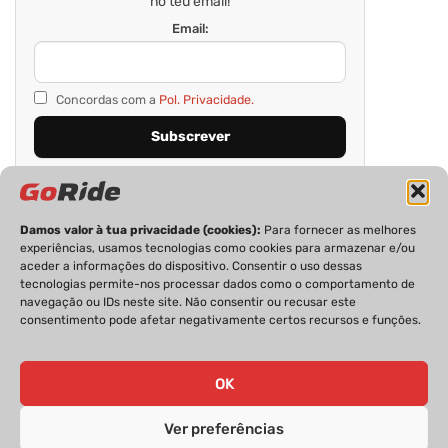
no teu email!
Email:
Concordas com a
Pol. Privacidade.
Damos valor à tua privacidade (cookies):
Para fornecer as melhores
experiências, usamos tecnologias como cookies para armazenar e/ou
aceder a informações do dispositivo. Consentir o uso dessas
tecnologias permite-nos processar dados como o comportamento de
navegação ou IDs neste site. Não consentir ou recusar este
consentimento pode afetar negativamente certos recursos e funções.
PRIVACIDADE
FICHA TÉCNICA
ESTATUTO EDITORIAL
POLÍTICA DE COOKIES
CONTACTOS
OK
Ver preferências