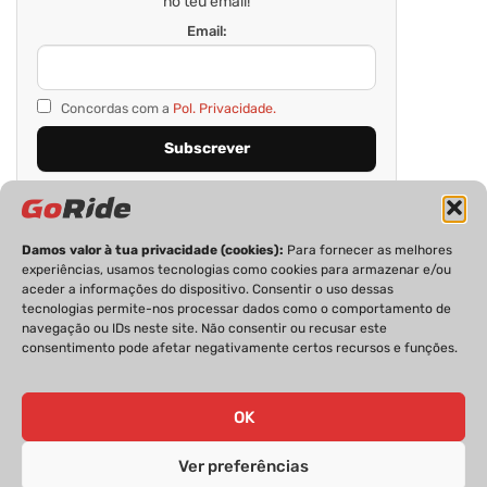
no teu email!
Email:
Concordas com a
Pol. Privacidade.
Damos valor à tua privacidade (cookies):
Para fornecer as melhores
experiências, usamos tecnologias como cookies para armazenar e/ou
aceder a informações do dispositivo. Consentir o uso dessas
tecnologias permite-nos processar dados como o comportamento de
navegação ou IDs neste site. Não consentir ou recusar este
consentimento pode afetar negativamente certos recursos e funções.
PRIVACIDADE
FICHA TÉCNICA
ESTATUTO EDITORIAL
POLÍTICA DE COOKIES
CONTACTOS
OK
Ver preferências