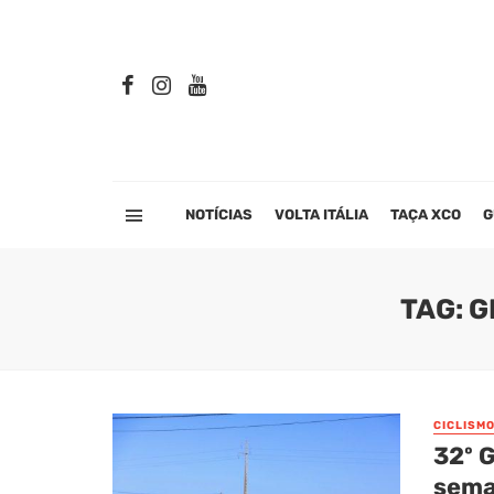
NOTÍCIAS
VOLTA ITÁLIA
TAÇA XCO
G
TAG: G
CICLISM
32º 
sema