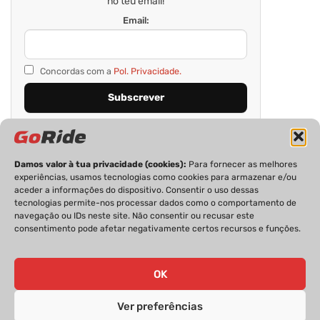
no teu email!
Email:
Concordas com a
Pol. Privacidade.
Damos valor à tua privacidade (cookies):
Para fornecer as melhores
experiências, usamos tecnologias como cookies para armazenar e/ou
aceder a informações do dispositivo. Consentir o uso dessas
tecnologias permite-nos processar dados como o comportamento de
navegação ou IDs neste site. Não consentir ou recusar este
consentimento pode afetar negativamente certos recursos e funções.
PRIVACIDADE
FICHA TÉCNICA
ESTATUTO EDITORIAL
POLÍTICA DE COOKIES
CONTACTOS
OK
Ver preferências