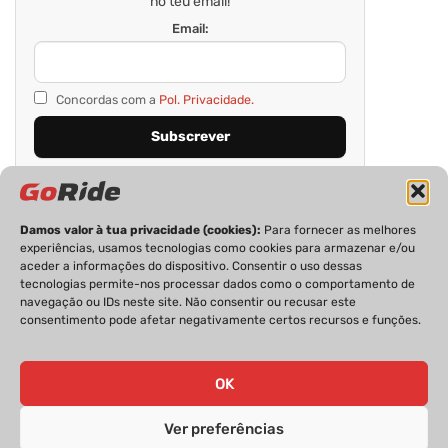
no teu email!
Email:
Concordas com a
Pol. Privacidade.
Damos valor à tua privacidade (cookies):
Para fornecer as melhores
experiências, usamos tecnologias como cookies para armazenar e/ou
aceder a informações do dispositivo. Consentir o uso dessas
tecnologias permite-nos processar dados como o comportamento de
navegação ou IDs neste site. Não consentir ou recusar este
consentimento pode afetar negativamente certos recursos e funções.
PRIVACIDADE
FICHA TÉCNICA
ESTATUTO EDITORIAL
POLÍTICA DE COOKIES
CONTACTOS
OK
Ver preferências