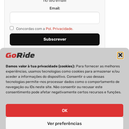
no teu email!
Email:
Concordas com a
Pol. Privacidade.
Damos valor à tua privacidade (cookies):
Para fornecer as melhores
experiências, usamos tecnologias como cookies para armazenar e/ou
aceder a informações do dispositivo. Consentir o uso dessas
tecnologias permite-nos processar dados como o comportamento de
navegação ou IDs neste site. Não consentir ou recusar este
consentimento pode afetar negativamente certos recursos e funções.
PRIVACIDADE
FICHA TÉCNICA
ESTATUTO EDITORIAL
POLÍTICA DE COOKIES
CONTACTOS
OK
Ver preferências