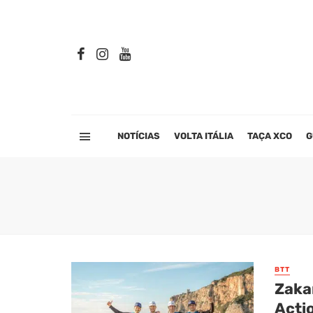
NOTÍCIAS
VOLTA ITÁLIA
TAÇA XCO
G
BTT
Zaka
Acti