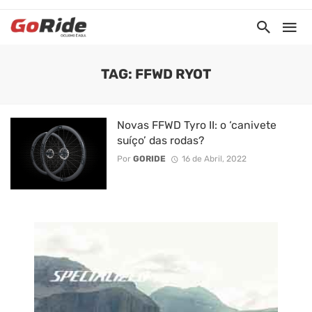
TAG: FFWD RYOT
Novas FFWD Tyro II: o ‘canivete
suíço’ das rodas?
Por
GORIDE
16 de Abril, 2022