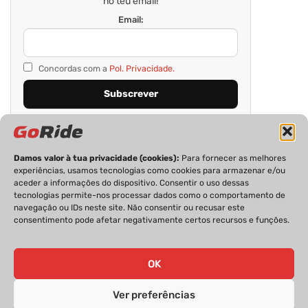
no teu email!
Email:
Concordas com a
Pol. Privacidade.
Damos valor à tua privacidade (cookies):
Para fornecer as melhores
experiências, usamos tecnologias como cookies para armazenar e/ou
aceder a informações do dispositivo. Consentir o uso dessas
tecnologias permite-nos processar dados como o comportamento de
navegação ou IDs neste site. Não consentir ou recusar este
consentimento pode afetar negativamente certos recursos e funções.
PRIVACIDADE
FICHA TÉCNICA
ESTATUTO EDITORIAL
POLÍTICA DE COOKIES
CONTACTOS
OK
Ver preferências