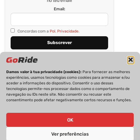
no teu email!
Email:
Concordas com a
Pol. Privacidade.
Damos valor à tua privacidade (cookies):
Para fornecer as melhores
experiências, usamos tecnologias como cookies para armazenar e/ou
aceder a informações do dispositivo. Consentir o uso dessas
tecnologias permite-nos processar dados como o comportamento de
navegação ou IDs neste site. Não consentir ou recusar este
consentimento pode afetar negativamente certos recursos e funções.
PRIVACIDADE
FICHA TÉCNICA
ESTATUTO EDITORIAL
POLÍTICA DE COOKIES
CONTACTOS
OK
Ver preferências