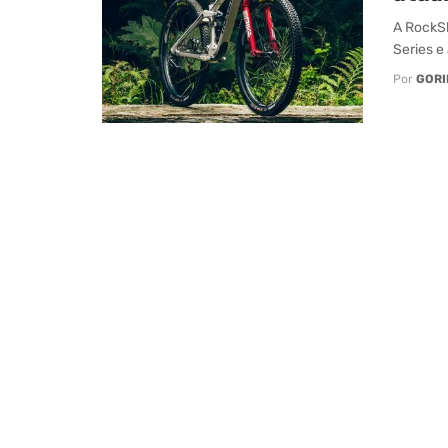
A RockSh
Series e
Por
GORI