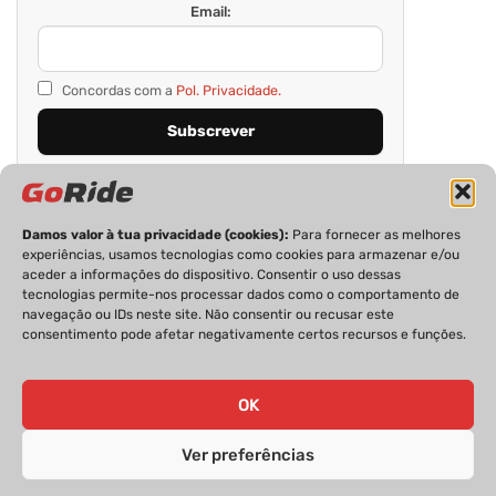
Email:
Concordas com a
Pol. Privacidade.
Damos valor à tua privacidade (cookies):
Para fornecer as melhores
experiências, usamos tecnologias como cookies para armazenar e/ou
aceder a informações do dispositivo. Consentir o uso dessas
tecnologias permite-nos processar dados como o comportamento de
navegação ou IDs neste site. Não consentir ou recusar este
consentimento pode afetar negativamente certos recursos e funções.
PRIVACIDADE
FICHA TÉCNICA
ESTATUTO EDITORIAL
POLÍTICA DE COOKIES
CONTACTOS
OK
Ver preferências
GoRide 2026 | Todos os direitos reservados.