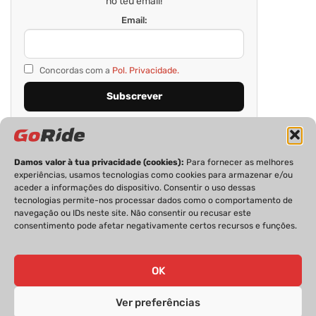
no teu email!
Email:
Concordas com a
Pol. Privacidade.
Damos valor à tua privacidade (cookies):
Para fornecer as melhores
experiências, usamos tecnologias como cookies para armazenar e/ou
aceder a informações do dispositivo. Consentir o uso dessas
tecnologias permite-nos processar dados como o comportamento de
navegação ou IDs neste site. Não consentir ou recusar este
consentimento pode afetar negativamente certos recursos e funções.
PRIVACIDADE
FICHA TÉCNICA
ESTATUTO EDITORIAL
POLÍTICA DE COOKIES
CONTACTOS
OK
Ver preferências