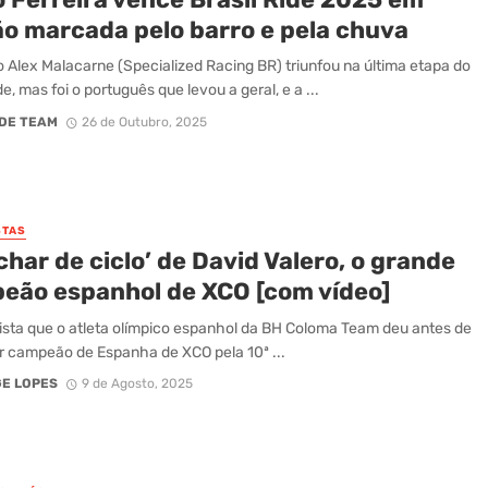
ão marcada pelo barro e pela chuva
ro Alex Malacarne (Specialized Racing BR) triunfou na última etapa do
de, mas foi o português que levou a geral, e a ...
DE TEAM
26 de Outubro, 2025
STAS
char de ciclo’ de David Valero, o grande
eão espanhol de XCO [com vídeo]
ista que o atleta olímpico espanhol da BH Coloma Team deu antes de
r campeão de Espanha de XCO pela 10ª ...
E LOPES
9 de Agosto, 2025