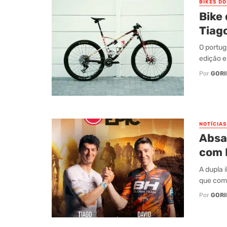
BIKES D
Bike 
Tiago
O portug
edição e
Por
GORI
NOTÍCIAS
Absa 
com 
A dupla i
que come
Por
GORI