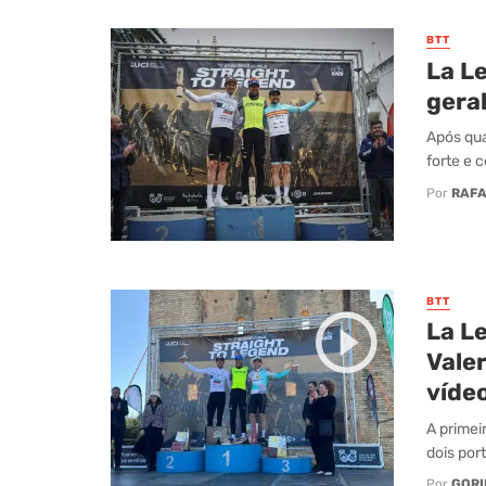
BTT
La Le
geral
Após qua
forte e 
Por
RAFA
BTT
La Le
Valer
vídeo
A primei
dois por
Por
GORI