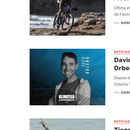
Última e
de Fisch
Por
GORI
NOTÍCIAS
Davi
Orbe
Depois d
Coloma T
Por
GORI
NOTÍCIAS
Tiag