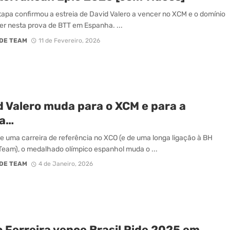
tapa confirmou a estreia de David Valero a vencer no XCM e o domínio
er nesta prova de BTT em Espanha. ...
DE TEAM
11 de Fevereiro, 2026
d Valero muda para o XCM e para a
a…
e uma carreira de referência no XCO (e de uma longa ligação à BH
eam), o medalhado olímpico espanhol muda o ...
DE TEAM
4 de Janeiro, 2026
o Ferreira vence Brasil Ride 2025 em