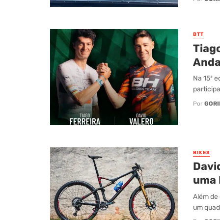
BTT
Tiago
Anda
Na 15ª e
particip
Por
GORI
BIKES
Davi
uma 
Além de 
um quadr