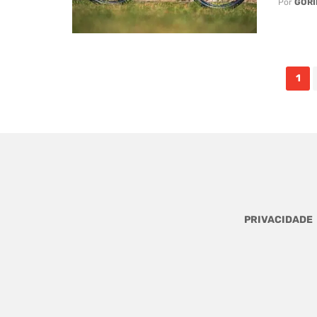
Por
GORI
Posts
1
navigation
PRIVACIDADE