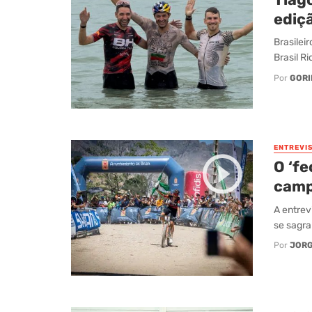
ediç
Brasilei
Brasil Ri
Por
GORI
ENTREVI
O ‘fe
camp
A entrev
se sagra
Por
JORG