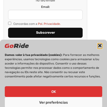
no teu email!
Email:
Concordas com a
Pol. Privacidade.
Damos valor à tua privacidade (cookies):
Para fornecer as melhores
experiências, usamos tecnologias como cookies para armazenar e/ou
aceder a informações do dispositivo. Consentir o uso dessas
tecnologias permite-nos processar dados como o comportamento de
navegação ou IDs neste site. Não consentir ou recusar este
consentimento pode afetar negativamente certos recursos e funções.
PRIVACIDADE
FICHA TÉCNICA
ESTATUTO EDITORIAL
POLÍTICA DE COOKIES
CONTACTOS
OK
Ver preferências