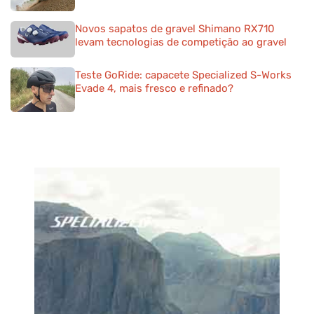
Novos sapatos de gravel Shimano RX710
levam tecnologias de competição ao gravel
Teste GoRide: capacete Specialized S-Works
Evade 4, mais fresco e refinado?