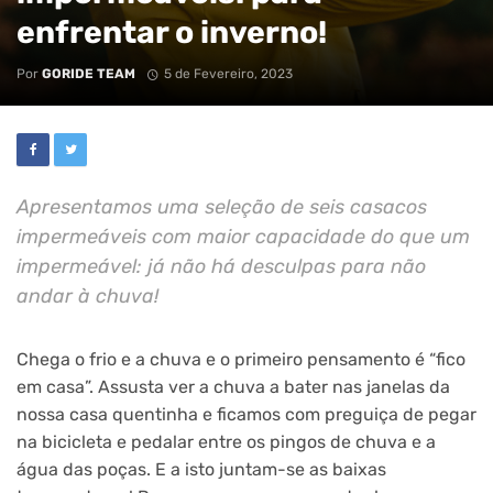
enfrentar o inverno!
Por
GORIDE TEAM
5 de Fevereiro, 2023
Apresentamos uma seleção de seis casacos
impermeáveis ​​com maior capacidade do que um
impermeável: já não há desculpas para não
andar à chuva!
Chega o frio e a chuva e o primeiro pensamento é “fico
em casa”. Assusta ver a chuva a bater nas janelas da
nossa casa quentinha e ficamos com preguiça de pegar
na bicicleta e pedalar entre os pingos de chuva e a
água das poças. E a isto juntam-se as baixas