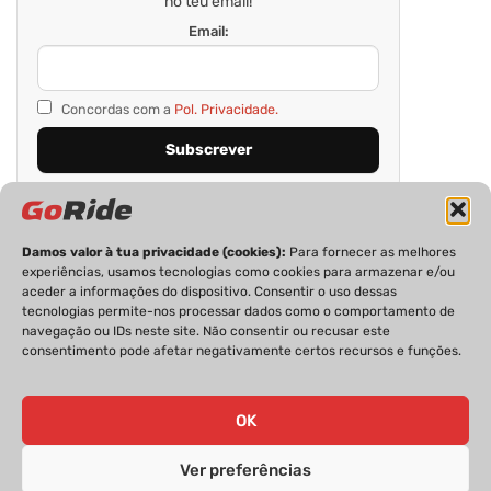
no teu email!
Email:
Concordas com a
Pol. Privacidade.
Damos valor à tua privacidade (cookies):
Para fornecer as melhores
experiências, usamos tecnologias como cookies para armazenar e/ou
aceder a informações do dispositivo. Consentir o uso dessas
tecnologias permite-nos processar dados como o comportamento de
navegação ou IDs neste site. Não consentir ou recusar este
consentimento pode afetar negativamente certos recursos e funções.
PRIVACIDADE
FICHA TÉCNICA
ESTATUTO EDITORIAL
POLÍTICA DE COOKIES
CONTACTOS
OK
Ver preferências