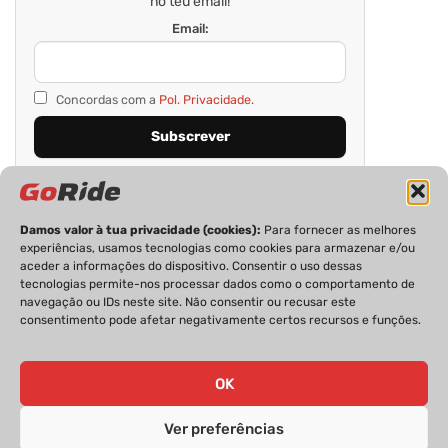
no teu email!
Email:
Concordas com a
Pol. Privacidade.
Damos valor à tua privacidade (cookies):
Para fornecer as melhores
experiências, usamos tecnologias como cookies para armazenar e/ou
aceder a informações do dispositivo. Consentir o uso dessas
tecnologias permite-nos processar dados como o comportamento de
navegação ou IDs neste site. Não consentir ou recusar este
consentimento pode afetar negativamente certos recursos e funções.
PRIVACIDADE
FICHA TÉCNICA
ESTATUTO EDITORIAL
POLÍTICA DE COOKIES
CONTACTOS
OK
Ver preferências