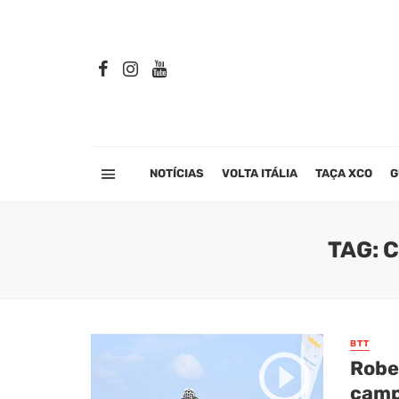
NOTÍCIAS
VOLTA ITÁLIA
TAÇA XCO
G
TAG: 
BTT
Robe
camp