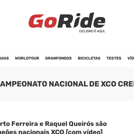
UIAS
WORLDTOUR
GRANFONDOS
BICICLETAS
TESTES
VÍ
CAMPEONATO NACIONAL DE XCO CR
rto Ferreira e Raquel Queirós são
eões nacionais XCO [com vídeo]