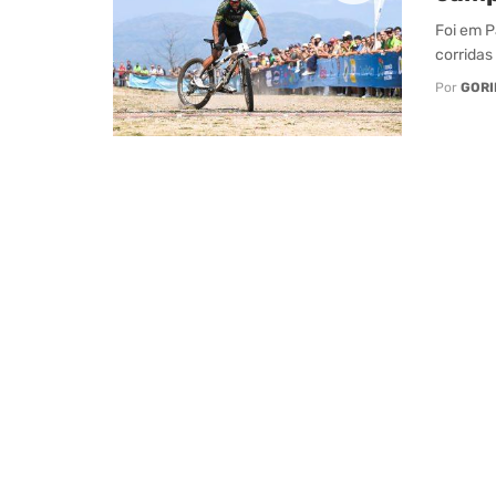
Foi em P
corridas
Por
GORI