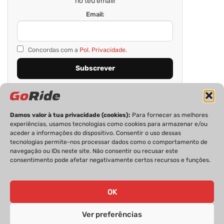
no teu email!
Email:
Concordas com a
Pol. Privacidade.
Damos valor à tua privacidade (cookies):
Para fornecer as melhores
experiências, usamos tecnologias como cookies para armazenar e/ou
aceder a informações do dispositivo. Consentir o uso dessas
tecnologias permite-nos processar dados como o comportamento de
navegação ou IDs neste site. Não consentir ou recusar este
consentimento pode afetar negativamente certos recursos e funções.
PRIVACIDADE
FICHA TÉCNICA
ESTATUTO EDITORIAL
POLÍTICA DE COOKIES
CONTACTOS
OK
Ver preferências