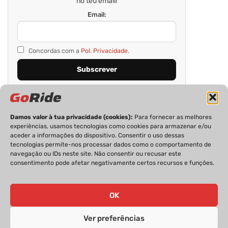
no teu email!
Email:
Concordas com a
Pol. Privacidade.
Damos valor à tua privacidade (cookies):
Para fornecer as melhores
experiências, usamos tecnologias como cookies para armazenar e/ou
aceder a informações do dispositivo. Consentir o uso dessas
tecnologias permite-nos processar dados como o comportamento de
navegação ou IDs neste site. Não consentir ou recusar este
consentimento pode afetar negativamente certos recursos e funções.
PRIVACIDADE
FICHA TÉCNICA
ESTATUTO EDITORIAL
POLÍTICA DE COOKIES
CONTACTOS
OK
Ver preferências