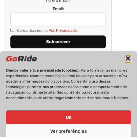
no teu email!
Email:
Concordas com a
Pol. Privacidade.
Damos valor à tua privacidade (cookies):
Para fornecer as melhores
experiências, usamos tecnologias como cookies para armazenar e/ou
aceder a informações do dispositivo. Consentir o uso dessas
tecnologias permite-nos processar dados como o comportamento de
navegação ou IDs neste site. Não consentir ou recusar este
consentimento pode afetar negativamente certos recursos e funções.
PRIVACIDADE
FICHA TÉCNICA
ESTATUTO EDITORIAL
POLÍTICA DE COOKIES
CONTACTOS
OK
Ver preferências