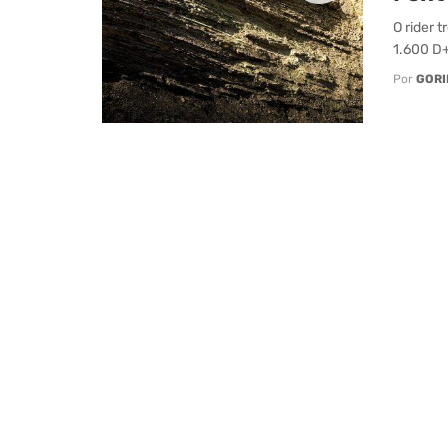
O rider 
1.600 D+ 
Por
GORI