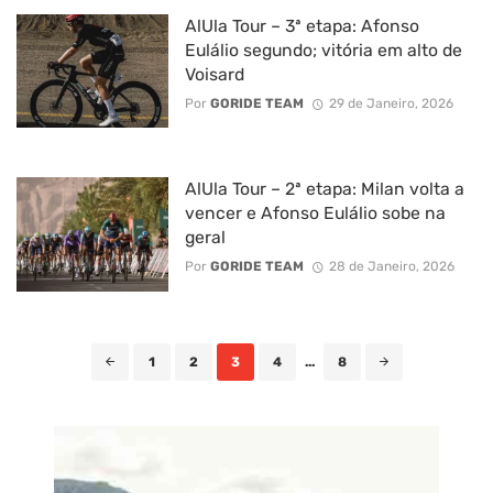
AlUla Tour – 3ª etapa: Afonso
Eulálio segundo; vitória em alto de
Voisard
Por
GORIDE TEAM
29 de Janeiro, 2026
AlUla Tour – 2ª etapa: Milan volta a
vencer e Afonso Eulálio sobe na
geral
Por
GORIDE TEAM
28 de Janeiro, 2026
Posts
1
2
3
4
...
8
navigation