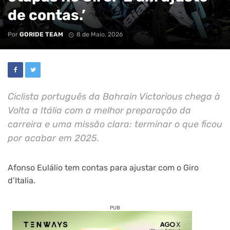
de contas.’
Por
GORIDE TEAM
8 de Maio, 2026
Ciclista português da Bahrain Victorious chega à
Volta a Itália com a melhor preparação da
carreira e uma missão clara: terminar o que ficou
por acabar em 2025.
Afonso Eulálio tem contas para ajustar com o Giro
d’Italia.
PUB