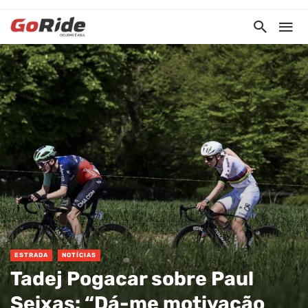
ESTRADA
NOTÍCIAS
Tadej Pogacar sobre Paul
Seixas: “Dá-me motivação