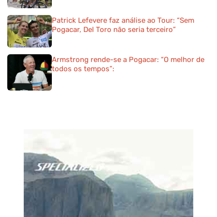
Patrick Lefevere faz análise ao Tour: “Sem
Pogacar, Del Toro não seria terceiro”
Armstrong rende-se a Pogacar: “O melhor de
todos os tempos”: