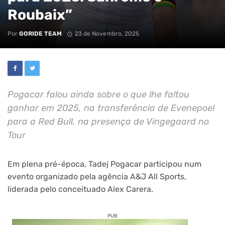
Roubaix”
Por
GORIDE TEAM
23 de Novembro, 2025
Pogacar falou ainda sobre o que lhe faltou
ganhar em 2025, na transferência de Evenepoel
para a Red Bull, na presença de Vingegaard no
Tour
Em plena pré-época, Tadej Pogacar participou num
evento organizado pela agência A&J All Sports,
liderada pelo conceituado Alex Carera.
PUB