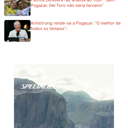
Patrick Lefevere faz análise ao Tour: “Sem
Pogacar, Del Toro não seria terceiro”
Armstrong rende-se a Pogacar: “O melhor de
todos os tempos”: