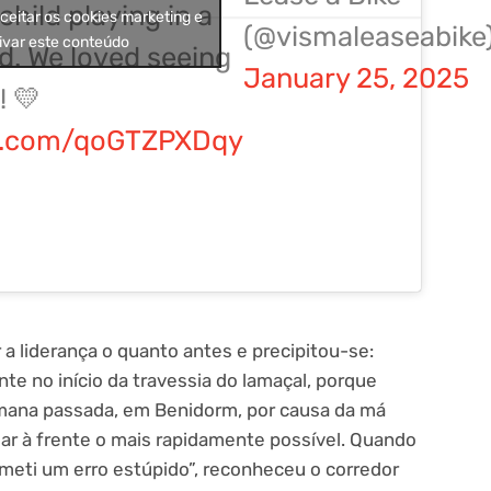
 child playing in a
aceitar os cookies marketing e
(@vismaleaseabike
ivar este conteúdo
d. We loved seeing
January 25, 2025
! 💛
er.com/qoGTZPXDqy
 a liderança o quanto antes e precipitou-se:
ente no início da travessia do lamaçal, porque
emana passada, em Benidorm, por causa da má
hegar à frente o mais rapidamente possível. Quando
ometi um erro estúpido”, reconheceu o corredor