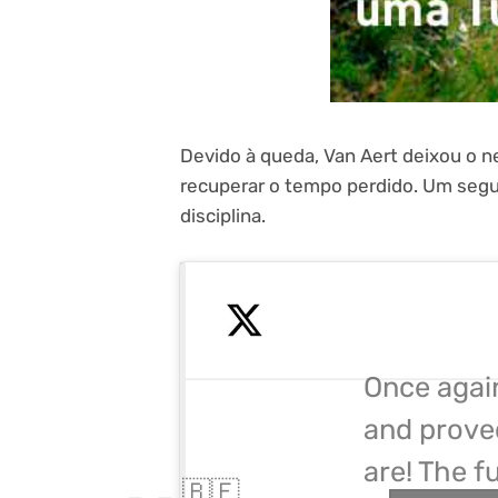
Devido à queda, Van Aert deixou o 
recuperar o tempo perdido. Um segun
disciplina.
Once agai
and prove
are! The f
🇧🇪