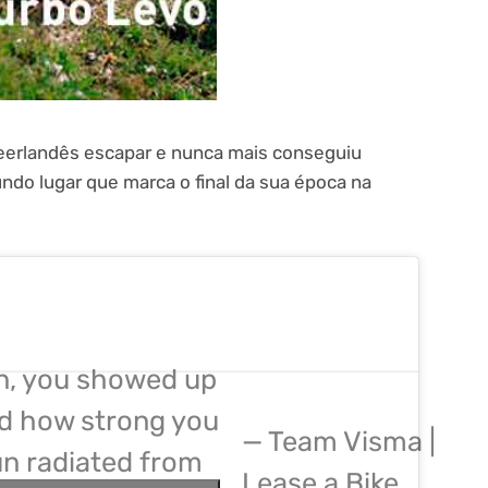
neerlandês escapar e nunca mais conseguiu
do lugar que marca o final da sua época na
n, you showed up
d how strong you
— Team Visma |
un radiated from
Lease a Bike