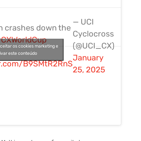
— UCI
n crashes down the
Cyclocross
CXWorldCup
(@UCI_CX)
aceitar os cookies marketing e
ivar este conteúdo
January
ter.com/B9SMtR2RnS
25, 2025