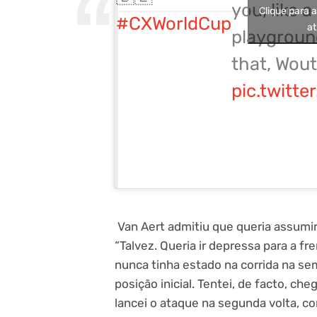
you, like a
Clique para 
#CXWorldCup
at
playgroun
that, Wout
pic.twitt
Van Aert admitiu que queria assumir
“Talvez. Queria ir depressa para a fr
nunca tinha estado na corrida na s
posição inicial. Tentei, de facto, c
lancei o ataque na segunda volta, c