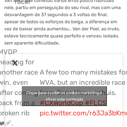
Van Aert, que cometou vários erros pouco habituais
race!
nele, partiu em perseguição do seu rival, mas com uma
desvantagem de 37 segundos a 3 voltas do final,
apesar de todos os esforços do belga, a diferença em
vez de baixar ainda aumentou… Van der Poel, ao invés,
esteve tecnicamente quase perfeito e venceu isolado,
sem aparente dificuldade.
MVDP
heading for
another race
A few too many mistakes fo
win, even
WVA, but an incredible race
after coming
from Joris Nieuwenhuis.
Clique para aceitar os cookies marketing e
ativar este conteúdo
back from a
#CXWorldCup
#FLCS
broken rib
pic.twitter.com/r63Ja3bKm
❤️‍🩹.