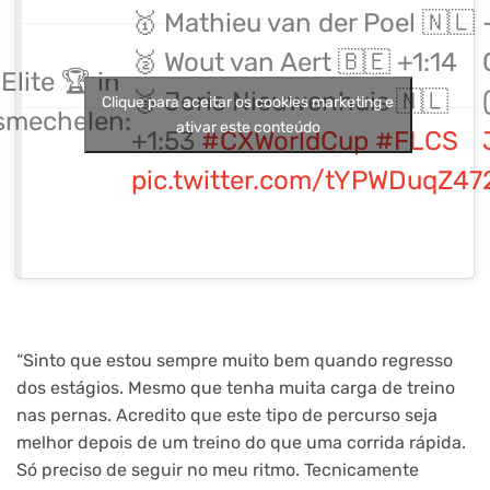
🥇 Mathieu van der Poel 🇳🇱
🥈 Wout van Aert 🇧🇪 +1:14
Elite 🏆 in
🥉 Joris Nieuwenhuis 🇳🇱
Clique para aceitar os cookies marketing e
smechelen:
ativar este conteúdo
+1:53
#CXWorldCup
#FLCS
pic.twitter.com/tYPWDuqZ47
“Sinto que estou sempre muito bem quando regresso
dos estágios. Mesmo que tenha muita carga de treino
nas pernas. Acredito que este tipo de percurso seja
melhor depois de um treino do que uma corrida rápida.
Só preciso de seguir no meu ritmo. Tecnicamente