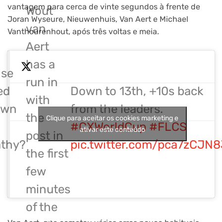
vantagem para cerca de vinte segundos à frente de
Wout
Joran Wyseure, Nieuwenhuis, Van Aert e Michael
van
Vanthourenhout, após três voltas e meia.
Aert
has a
lse
run in
ed
Down to 13th, +10s back
with
own
from the leaders.
the
Clique para aceitar os cookies marketing e
#CXWorldCup
#FLCS
ativar este conteúdo
post in
thy?
pic.twitter.com/pca7zCJN8
the first
few
minutes
of the