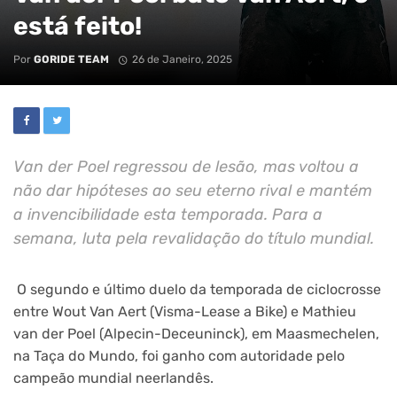
está feito!
Por
GORIDE TEAM
26 de Janeiro, 2025
Van der Poel regressou de lesão, mas voltou a
não dar hipóteses ao seu eterno rival e mantém
a invencibilidade esta temporada. Para a
semana, luta pela revalidação do título mundial.
O segundo e último duelo da temporada de ciclocrosse
entre Wout Van Aert (Visma-Lease a Bike) e Mathieu
van der Poel (Alpecin-Deceuninck), em Maasmechelen,
na Taça do Mundo, foi ganho com autoridade pelo
campeão mundial neerlandês.