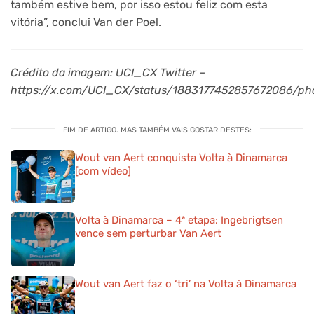
também estive bem, por isso estou feliz com esta
vitória”, conclui Van der Poel.
Crédito da imagem: UCI_CX Twitter –
https://x.com/UCI_CX/status/1883177452857672086/ph
FIM DE ARTIGO. MAS TAMBÉM VAIS GOSTAR DESTES:
Wout van Aert conquista Volta à Dinamarca
[com vídeo]
Volta à Dinamarca – 4ª etapa: Ingebrigtsen
vence sem perturbar Van Aert
Wout van Aert faz o ‘tri’ na Volta à Dinamarca