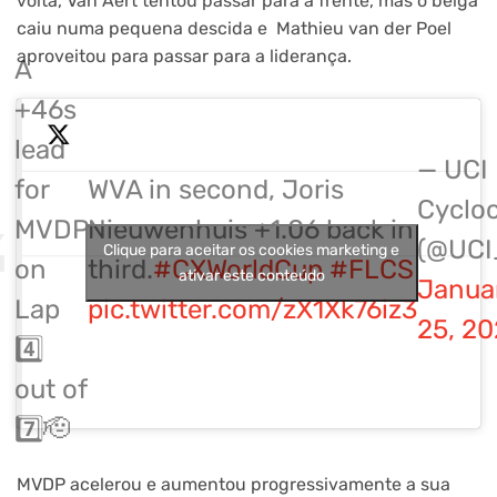
volta, Van Aert tentou passar para a frente, mas o belga
caiu numa pequena descida e Mathieu van der Poel
aproveitou para passar para a liderança.
A
+46s
lead
— UCI
for
WVA in second, Joris
Cyclo
MVDP
Nieuwenhuis +1.06 back in
(@UCI
Clique para aceitar os cookies marketing e
on
third.
#CXWorldCup
#FLCS
ativar este conteúdo
Janua
Lap
pic.twitter.com/zX1Xk76iz3
25, 2
4️⃣
out of
7️⃣🫡
MVDP acelerou e aumentou progressivamente a sua