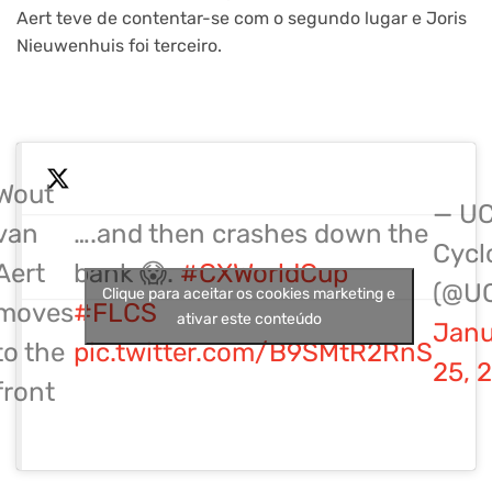
Aert teve de contentar-se com o segundo lugar e Joris
Nieuwenhuis foi terceiro.
Wout
— UC
van
….and then crashes down the
Cycl
Aert
bank 😱.
#CXWorldCup
(@U
Clique para aceitar os cookies marketing e
moves
#FLCS
ativar este conteúdo
Janu
to the
pic.twitter.com/B9SMtR2RnS
25, 
front