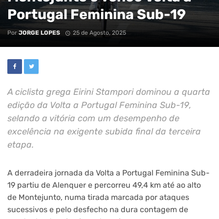
Portugal Feminina Sub-19
Por
JORGE LOPES
25 de Agosto, 2025
A ciclista grega Eirini Stampori dominou a quarta
edição da Volta a Portugal Feminina Sub-19,
selando a vitória com um desempenho de
excelência na exigente subida final da terceira
etapa.
A derradeira jornada da Volta a Portugal Feminina Sub-
19 partiu de Alenquer e percorreu 49,4 km até ao alto
de Montejunto, numa tirada marcada por ataques
sucessivos e pelo desfecho na dura contagem de