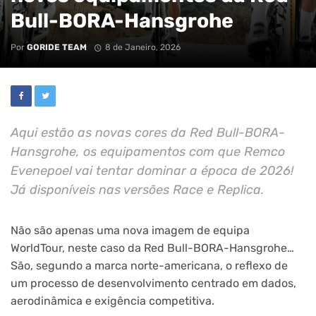
Bull-BORA-Hansgrohe
Por
GORIDE TEAM
8 de Janeiro, 2026
Aqui estão as novas cores da Red Bull-BORA-
Hansgrohe, os equipamentos com que Remco
Evenepoel vai tentar dominar a época de 2026!
Já disponíveis nas versões Race e Replica.
Não são apenas uma nova imagem de equipa
WorldTour, neste caso da Red Bull-BORA-Hansgrohe…
São, segundo a marca norte-americana, o reflexo de
um processo de desenvolvimento centrado em dados,
aerodinâmica e exigência competitiva.