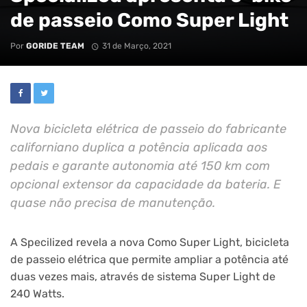
de passeio Como Super Light
Por
GORIDE TEAM
31 de Março, 2021
Nova bicicleta elétrica de passeio do fabricante
californiano duplica a potência aplicada aos
pedais e garante autonomia até 150 km com
opcional extensor da capacidade da bateria. E
quase não precisa de manutenção.
A Specilized revela a nova Como Super Light, bicicleta
de passeio elétrica que permite ampliar a potência até
duas vezes mais, através de sistema Super Light de
240 Watts.