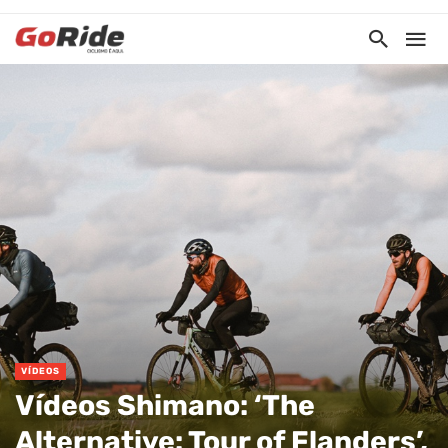
VÍDEOS
Vídeos Shimano: ‘The
Alternative: Tour of Flanders’,