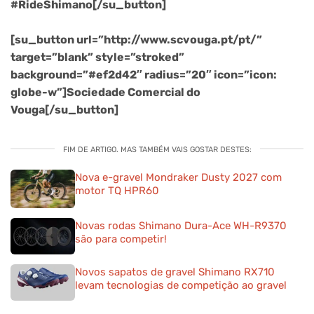
#RideShimano[/su_button]
[su_button url=”http://www.scvouga.pt/pt/”
target=”blank” style=”stroked”
background=”#ef2d42″ radius=”20″ icon=”icon:
globe-w”]Sociedade Comercial do
Vouga[/su_button]
FIM DE ARTIGO. MAS TAMBÉM VAIS GOSTAR DESTES:
Nova e-gravel Mondraker Dusty 2027 com
motor TQ HPR60
Novas rodas Shimano Dura-Ace WH-R9370
são para competir!
Novos sapatos de gravel Shimano RX710
levam tecnologias de competição ao gravel