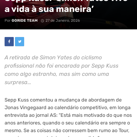
a vida à sua maneira’
Por
GORIDE TEAM
27 de Janeiro, 2026
A retirada de Simon Yates do ciclismo
profissional não foi encarada por Sepp Kuss
como algo estranho, mas sim como uma
surpresa...
Sepp Kuss comentou a mudança de abordagem de
Jonas Vingegaard ao calendário competitivo, em longa
entrevista ao jornal AS: “Está mais motivado do que nos
anos anteriores, quando o seu calendário era sempre o
mesmo. Se as coisas não corressem bem rumo ao Tour,