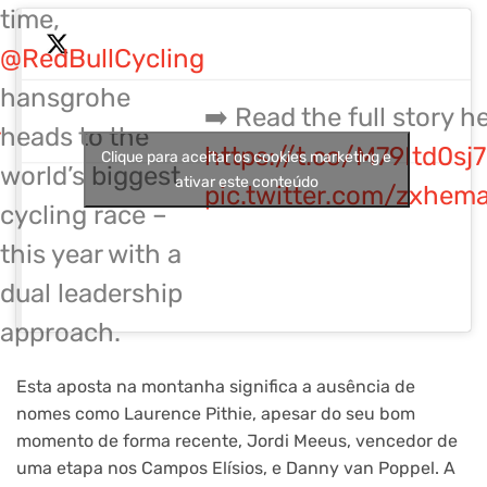
time,
@RedBullCycling
hansgrohe
➡️ Read the full story he
heads to the
https://t.co/M79Itd0sj7
Clique para aceitar os cookies marketing e
world’s biggest
ativar este conteúdo
pic.twitter.com/zxhem
cycling race –
this year with a
dual leadership
approach.
Esta aposta na montanha significa a ausência de
nomes como Laurence Pithie, apesar do seu bom
momento de forma recente, Jordi Meeus, vencedor de
uma etapa nos Campos Elísios, e Danny van Poppel. A