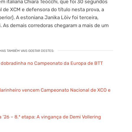
vem italiana Chiara Teocchi, que foi 30 segundos
 de XCM e defensora do título nesta prova, a
rior). A estoniana Janika Löiv foi terceira,
i. As demais corredoras chegaram a mais de um
 MAS TAMBÉM VAIS GOSTAR DESTES:
 a dobradinha no Campeonato da Europa de BTT
Marinheiro vencem Campeonato Nacional de XCO e
 ’26 – 8.ª etapa: A vingança de Demi Vollering