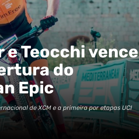
r e Teocchi venc
ertura do
an Epic
ernacional de XCM e a primeira por etapas UCI