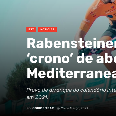
BTT
NOTÍCIAS
Rabensteine
‘crono’ de ab
Mediterrane
Prova de arranque do calendário int
em 2021.
Por
GORIDE TEAM
26 de Março, 2021