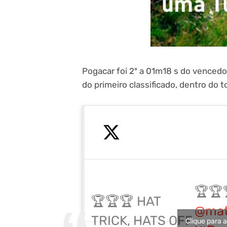
Pogacar foi 2º a 01m18 s do venced
do primeiro classificado, dentro do t
🏆🏆
🏆🏆🏆 HAT
@mat
TRICK, HATS OFF
Clique para 