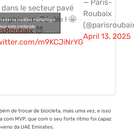
— Paris-
 dans le secteur pavé
Roubaix
amphin-en-Pévèle ! 🤩
aceitar os cookies marketing e
(@parisroubai
ivar este conteúdo
isRoubaix
😈
April 13, 2025
twitter.com/m9KCJiNrYG
ém de trocar de bicicleta, mais uma vez, e isso
a com MVP, que com o seu forte ritmo foi capaz
loveno da UAE Emirates.