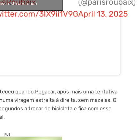
isRoubaix
(@parisroubaix)
ivar este conteúdo
witter.com/3IX9ii1V9G
April 13, 2025
teceu quando Pogacar, após mais uma tentativa
a numa viragem estreita à direita, sem mazelas. O
egundos a trocar de bicicleta e fica com esse
l.
PUB