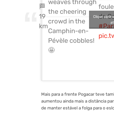
weaves through
🏁
foule
the cheering
19
de C
Clique para 
crowd in the
at
km
#Par
Camphin-en-
pic.
Pévèle cobbles!
🤩
Mais para a frente Pogacar teve tamb
aumentou ainda mais a distância par
de manter estável a folga para o es