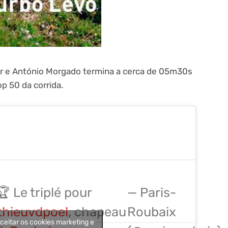
or e António Morgado termina a cerca de 05m30s
op 50 da corrida.
 Le triplé pour
— Paris-
hieuvdpoel
, chapeau
Roubaix
aceitar os cookies marketing e