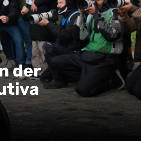
n der
utiva