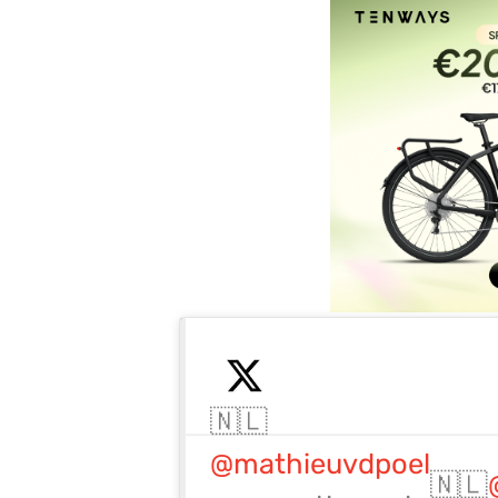
🇳🇱
@mathieuvdpoel
🇳🇱