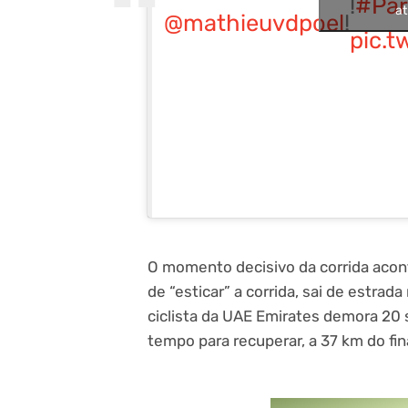
!
#Par
at
@mathieuvdpoel
!
pic.t
O momento decisivo da corrida acon
de “esticar” a corrida, sai de estrad
ciclista da UAE Emirates demora 20 s
tempo para recuperar, a 37 km do fina