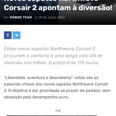
Corsair 2 apontam à diversão!
Por
GORIDE TEAM
29 de Julho, 2024
Estes novos sapatos Northwave Corsair 2
procuram o conforto e uma longa vida útil de
diversão nos trilhos. O preço é de 115 euros.
“Liberdade, aventura e descoberta”: estas são as
palavras-chave dos novos sapatos Northwave Corsair
2. O objetivo é dar prioridade ao prazer de pedalar, sem
obsessão pelo desempenho puro…
PUB