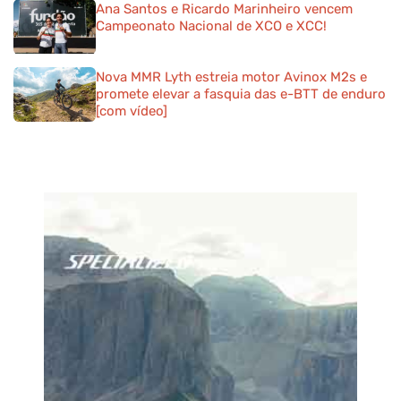
Ana Santos e Ricardo Marinheiro vencem
Campeonato Nacional de XCO e XCC!
Nova MMR Lyth estreia motor Avinox M2s e
promete elevar a fasquia das e-BTT de enduro
[com vídeo]