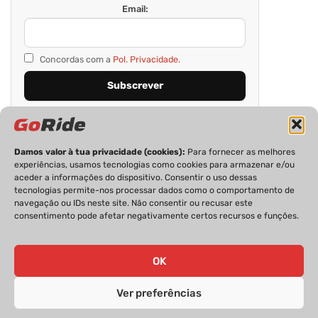
Email:
Concordas com a
Pol. Privacidade.
Damos valor à tua privacidade (cookies):
Para fornecer as melhores
experiências, usamos tecnologias como cookies para armazenar e/ou
aceder a informações do dispositivo. Consentir o uso dessas
tecnologias permite-nos processar dados como o comportamento de
navegação ou IDs neste site. Não consentir ou recusar este
consentimento pode afetar negativamente certos recursos e funções.
PRIVACIDADE
FICHA TÉCNICA
ESTATUTO EDITORIAL
POLÍTICA DE COOKIES
CONTACTOS
OK
Ver preferências
GoRide 2026 | Todos os direitos reservados.