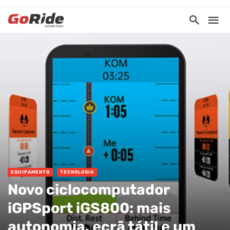
EQUIPAMENTO
TECNOLOGIA
Novo ciclocomputador
iGPSport iGS800: mais
autonomia, ecrã tátil e um